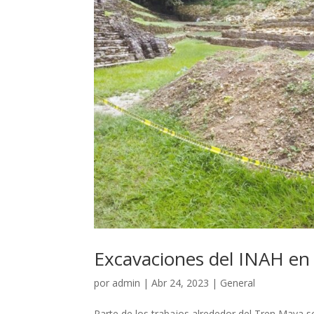
Excavaciones del INAH en 
por
admin
|
Abr 24, 2023
|
General
Parte de los trabajos alrededor del Tren Maya s