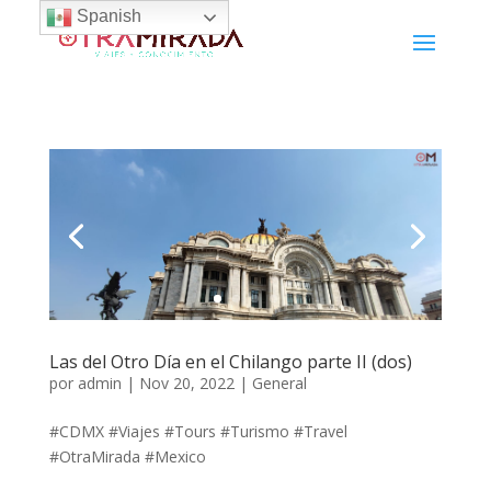
Spanish
Las del Otro Día en el Chilango parte II (dos)
por
admin
|
Nov 20, 2022
|
General
#CDMX #Viajes #Tours #Turismo #Travel
#OtraMirada #Mexico