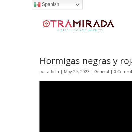
Spanish
Hormigas negras y ro
por
admin
|
May 29, 2023
|
General
|
0 Coment