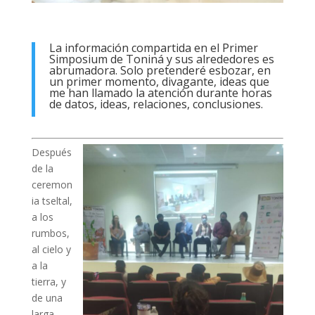
La información compartida en el Primer
Simposium de Toniná y sus alrededores es
abrumadora. Solo pretenderé esbozar, en
un primer momento, divagante, ideas que
me han llamado la atención durante horas
de datos, ideas, relaciones, conclusiones.
Después
de la
ceremon
ia tseltal,
a los
rumbos,
al cielo y
a la
tierra, y
de una
larga